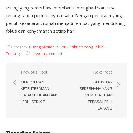
Ruang yang sederhana membantu menghadirkan rasa
tenang tanpa perlu banyak usaha. Dengan penataan yang
penuh kesadaran, rumah menjadi tempat yang mendukung
fokus dan kenyamanan setiap hari.
Category:
Ruang Minimalis untuk Pikiran yang Lebih
Tenang
Leave a comment
Navigasi
Previous Post
Next Post
pos
MENEMUKAN
RUTINITAS
KETENTERAMAN
SEDERHANA YANG
DALAM PILIHAN YANG
MEMBUAT HARI
LEBIH SEDIKIT
TERASA LEBIH
LAPANG
Tinggalkan Balasan