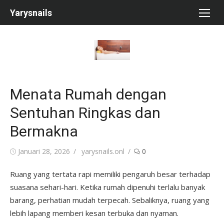
Skip
Yarysnails
to
content
Menata Rumah dengan
Sentuhan Ringkas dan
Bermakna
Posted
Author
Januari 28, 2026
yarysnails.onl
0
on
Ruang yang tertata rapi memiliki pengaruh besar terhadap
suasana sehari-hari. Ketika rumah dipenuhi terlalu banyak
barang, perhatian mudah terpecah. Sebaliknya, ruang yang
lebih lapang memberi kesan terbuka dan nyaman.